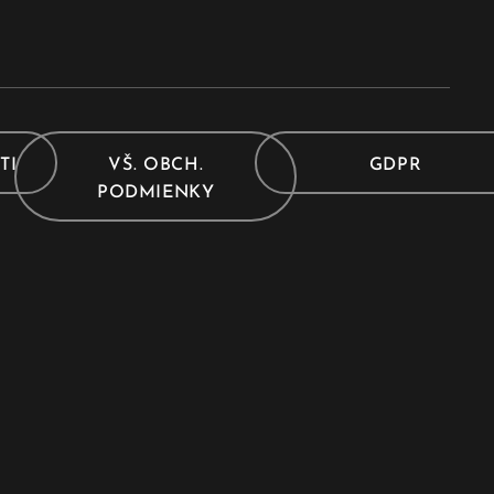
TI
VŠ. OBCH.
GDPR
PODMIENKY