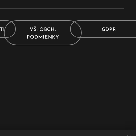
TI
VŠ. OBCH.
GDPR
PODMIENKY