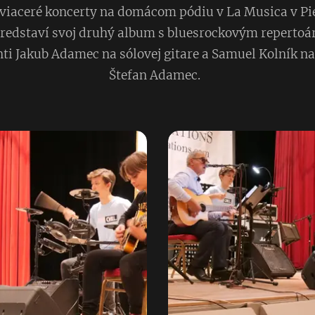
iaceré koncerty na domácom pódiu v La Musica v Pieš
predstaví svoj druhý album s bluesrockovým repertoár
ti Jakub Adamec na sólovej gitare a Samuel Kolník na
Štefan Adamec.