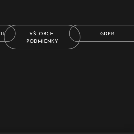
TI
VŠ. OBCH.
GDPR
PODMIENKY