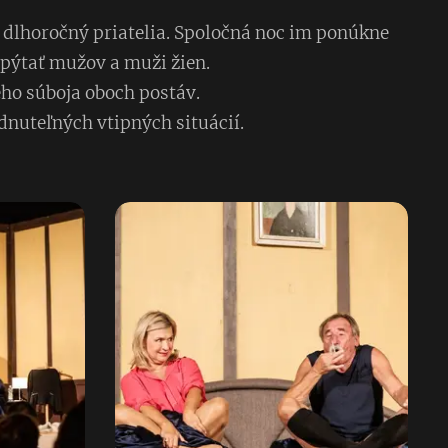
a dlhoročný priatelia. Spoločná noc im ponúkne
opýtať mužov a muži žien.
ho súboja oboch postáv.
dnuteľných vtipných situácií.