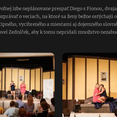
voľnej izbe neplánovane prespať Diego s Fionou, dvaj
zprávať o veciach, na ktoré sa ženy bežne ostýchajú 
ipného, vycibreného a miestami aj dojemného slovné
Pavel Zedníček, aby k tomu nepridali množstvo nezabu